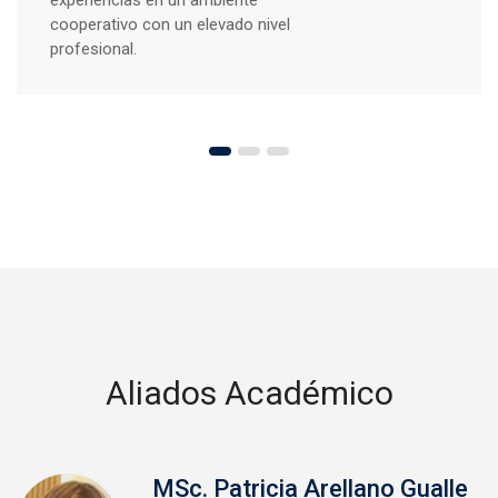
aprendizaje flexible, dinámico y
respetuoso.
Aliados Académico
le
Dra. Laudi Pacheco Narv